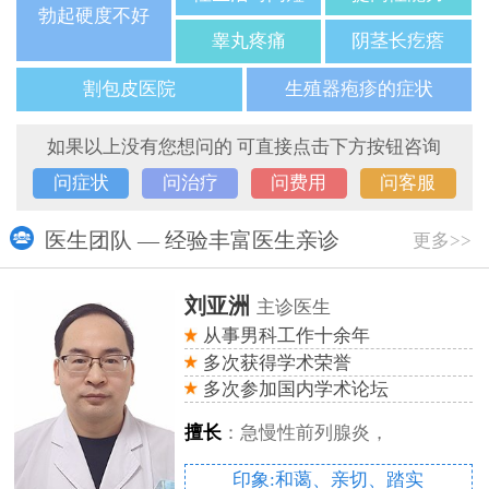
勃起硬度不好
睾丸疼痛
阴茎长疙瘩
割包皮医院
生殖器疱疹的症状
如果以上没有您想问的 可直接点击下方按钮咨询
问症状
问治疗
问费用
问客服
医生团队 — 经验丰富医生亲诊
更多>>
刘亚洲
主诊医生
从事男科工作十余年
多次获得学术荣誉
多次参加国内学术论坛
擅长
：急慢性前列腺炎，
印象:和蔼、亲切、踏实