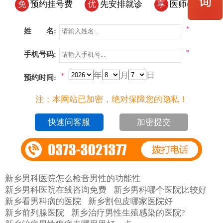
免
预约挂号费
优
先安排就诊
享
医师会诊
*
姓 名:
*
手机号码:
年
月
日
*
预约时间:
注：本网站已加密，绝对保障您的隐私！
加密提交
新乡男科医院怎么检音男性的功能性
新乡男科医院在线咨询免费
新乡男科哪个医院比较好
新乡看男科病的医院
新乡割包皮哪家医院好
新乡前列腺医院
新乡治疗男性生殖感染的医院?