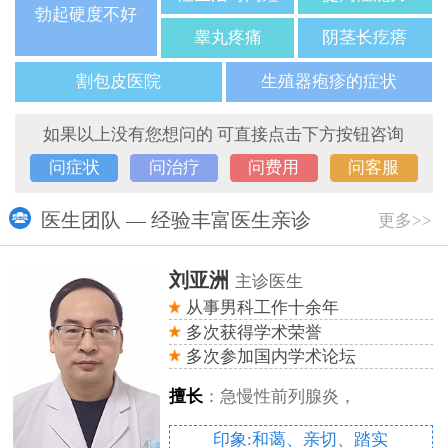
勃起硬度不好
睾丸疼痛
阴茎长疙瘩
割包皮医院
生殖器疱疹的症状
如果以上没有您想问的 可直接点击下方按钮咨询
问症状
问治疗
问费用
问客服
医生团队 — 经验丰富医生亲诊
更多>>
刘亚洲
主诊医生
从事男科工作十余年
多次获得学术荣誉
多次参加国内学术论坛
擅长
：急慢性前列腺炎，
印象:和蔼、亲切、踏实