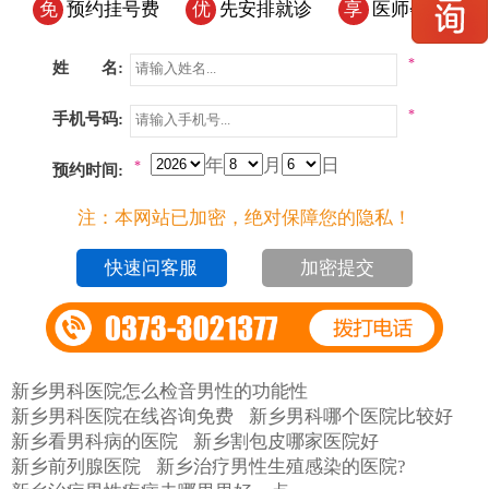
免
预约挂号费
优
先安排就诊
享
医师会诊
*
姓 名:
*
手机号码:
年
月
日
*
预约时间:
注：本网站已加密，绝对保障您的隐私！
加密提交
新乡男科医院怎么检音男性的功能性
新乡男科医院在线咨询免费
新乡男科哪个医院比较好
新乡看男科病的医院
新乡割包皮哪家医院好
新乡前列腺医院
新乡治疗男性生殖感染的医院?