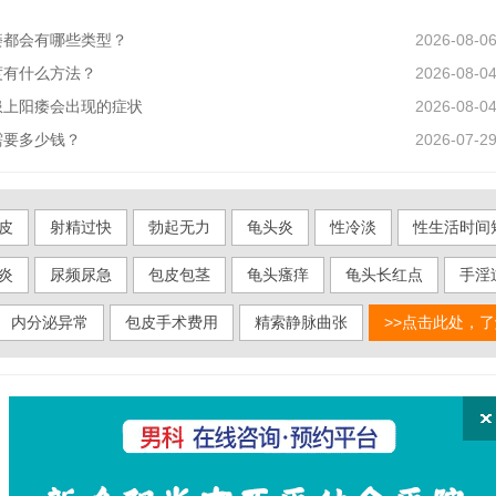
痿都会有哪些类型？
2026-08-0
度有什么方法？
2026-08-0
患上阳痿会出现的症状
2026-08-0
需要多少钱？
2026-07-2
皮
射精过快
勃起无力
龟头炎
性冷淡
性生活时间
炎
尿频尿急
包皮包茎
龟头瘙痒
龟头长红点
手淫
内分泌异常
包皮手术费用
精索静脉曲张
>>点击此处，