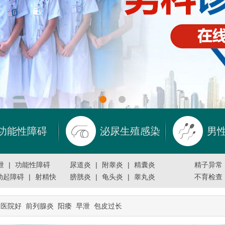
功能性障碍
泌尿生殖感染
男
泄
|
功能性障碍
尿道炎
|
附睾炎
|
精囊炎
精子异常
勃起障碍
|
射精快
膀胱炎
|
龟头炎
|
睾丸炎
不育检查
家医院好
前列腺炎
阳痿
早泄
包皮过长