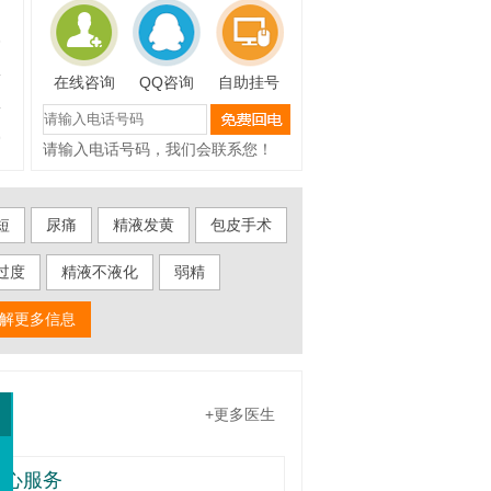
6
4
在线咨询
QQ咨询
自助挂号
4
9
请输入电话号码，我们会联系您！
短
尿痛
精液发黄
包皮手术
过度
精液不液化
弱精
了解更多信息
+更多医生
贴心服务