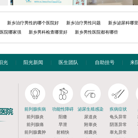
新乡治疗男性的哪个医院好
新乡治疗男性问题
新乡泌尿科哪
医院哪家强
新乡男科检查哪里好
新乡男性医院都有哪些
阳光
阳光新闻
医生团队
自助挂号
来
前列腺疾病
功能性障碍
泌尿生殖感染
疾病症状
前列腺炎
阳痿
尿道炎
龟头异常
前列腺痛
早泄
附睾炎
阴茎异常
前列腺囊肿
射精快
精囊炎
睾丸异常