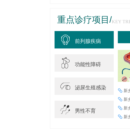
重点诊疗项目/
KEY TR
前列腺疾病
功能性障碍
泌尿生殖感染
新
新
新
男性不育
新