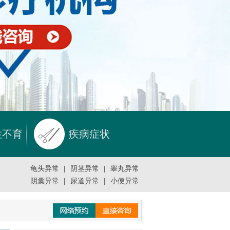
性不育
疾病症状
龟头异常
|
阴茎异常
|
睾丸异常
阴囊异常
|
尿道异常
|
小便异常