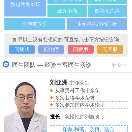
勃起硬度不好
睾丸疼痛
阴茎长疙瘩
割包皮医院
生殖器疱疹的症状
如果以上没有您想问的 可直接点击下方按钮咨询
问症状
问治疗
问费用
问客服
医生团队 — 经验丰富医生亲诊
更多>>
刘亚洲
主诊医生
从事男科工作十余年
多次获得学术荣誉
多次参加国内学术论坛
擅长
：急慢性前列腺炎，
印象:和蔼、亲切、踏实