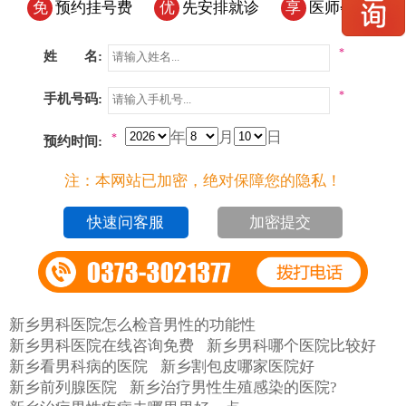
免
预约挂号费
优
先安排就诊
享
医师会诊
*
姓 名:
*
手机号码:
年
月
日
*
预约时间:
注：本网站已加密，绝对保障您的隐私！
加密提交
新乡男科医院怎么检音男性的功能性
新乡男科医院在线咨询免费
新乡男科哪个医院比较好
新乡看男科病的医院
新乡割包皮哪家医院好
新乡前列腺医院
新乡治疗男性生殖感染的医院?