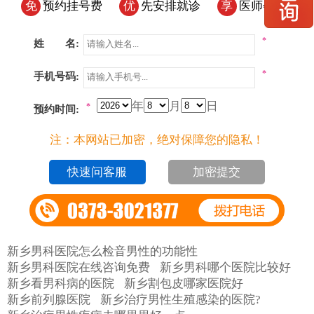
免
预约挂号费
优
先安排就诊
享
医师会诊
*
姓 名:
*
手机号码:
年
月
日
*
预约时间:
注：本网站已加密，绝对保障您的隐私！
加密提交
新乡男科医院怎么检音男性的功能性
新乡男科医院在线咨询免费
新乡男科哪个医院比较好
新乡看男科病的医院
新乡割包皮哪家医院好
新乡前列腺医院
新乡治疗男性生殖感染的医院?