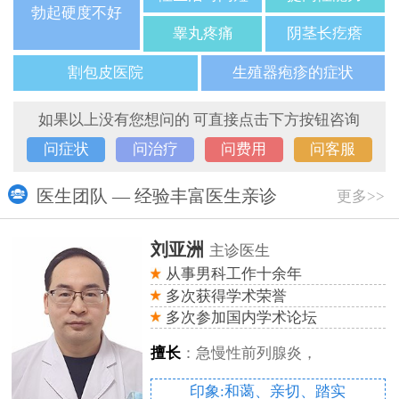
勃起硬度不好
睾丸疼痛
阴茎长疙瘩
割包皮医院
生殖器疱疹的症状
如果以上没有您想问的 可直接点击下方按钮咨询
问症状
问治疗
问费用
问客服
医生团队 — 经验丰富医生亲诊
更多>>
刘亚洲
主诊医生
从事男科工作十余年
多次获得学术荣誉
多次参加国内学术论坛
擅长
：急慢性前列腺炎，
印象:和蔼、亲切、踏实