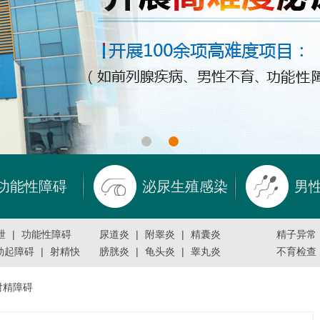
功能性障碍
泌尿生殖感染
男
泄
|
功能性障碍
尿道炎
|
附睾炎
|
精囊炎
精子异常
勃起障碍
|
射精快
膀胱炎
|
龟头炎
|
睾丸炎
不育检查
射精障碍