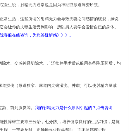
院医生说，射精无力通常也是因为神经或尿道病变所致。
正常生活，这些所谓的射精无力会导致夫妻之间感情的破裂，虽说
它会让你的夫妻生活受到影响，所以男人要学会爱惜自已的身体。
院客服在线咨询，为您答疑解惑》》》。
切除术、交感神经切除术、广泛盆腔手术后或服用某些降压药后，均
尿道损伤（尿道狭窄、尿道内尖锐湿疣、肿瘤）可以使射精力量减
过频、前列腺炎等。
我的射精无力是什么原因引起的？点击咨询
能性障碍主要靠三分治，七分防;，培养健康良好的生活习惯，是抗
出现，一定要及时、正确地寻求医学帮助，而不是讳疾忌医。