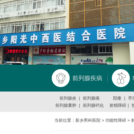
前列腺疾病
前列腺炎
|
前列腺痛
阳痿
|
早
前列腺囊肿
|
前列腺钙化
射精障碍
|
当前位置：
新乡男科医院
>
功能性障碍
>