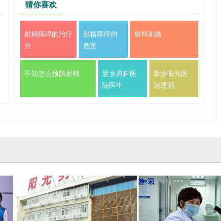
猜你喜欢
射精障碍的治疗
射精障碍的
射精刺痛
方
危害
不知怎么预防射精
新乡男科医
新乡阳光医
院医生
院透明