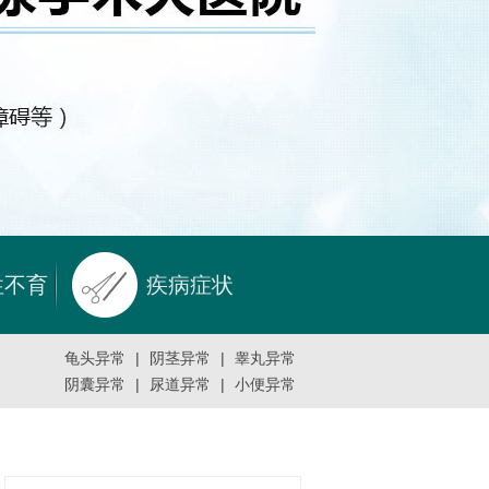
性不育
疾病症状
龟头异常
|
阴茎异常
|
睾丸异常
阴囊异常
|
尿道异常
|
小便异常