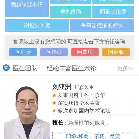
勃起硬度不好
睾丸疼痛
阴茎长疙瘩
割包皮医院
生殖器疱疹的症状
如果以上没有您想问的 可直接点击下方按钮咨询
问症状
问治疗
问费用
问客服
医生团队 — 经验丰富医生亲诊
更多>>
刘亚洲
主诊医生
从事男科工作十余年
多次获得学术荣誉
多次参加国内学术论坛
擅长
：急慢性前列腺炎，
印象:和蔼、亲切、踏实