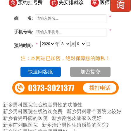
免
预约挂号费
优
先安排就诊
享
医师会诊
*
姓 名:
*
手机号码:
年
月
日
*
预约时间:
注：本网站已加密，绝对保障您的隐私！
加密提交
新乡男科医院怎么检音男性的功能性
新乡男科医院在线咨询免费
新乡男科哪个医院比较好
新乡看男科病的医院
新乡割包皮哪家医院好
新乡前列腺医院
新乡治疗男性生殖感染的医院?