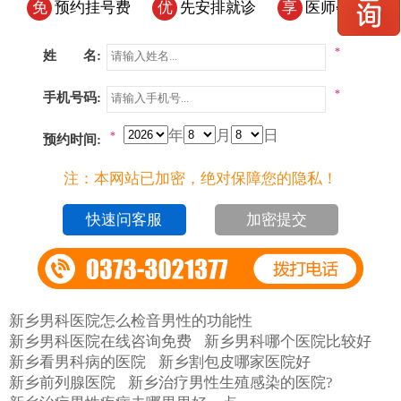
免
预约挂号费
优
先安排就诊
享
医师会诊
*
姓 名:
*
手机号码:
年
月
日
*
预约时间:
注：本网站已加密，绝对保障您的隐私！
加密提交
新乡男科医院怎么检音男性的功能性
新乡男科医院在线咨询免费
新乡男科哪个医院比较好
新乡看男科病的医院
新乡割包皮哪家医院好
新乡前列腺医院
新乡治疗男性生殖感染的医院?