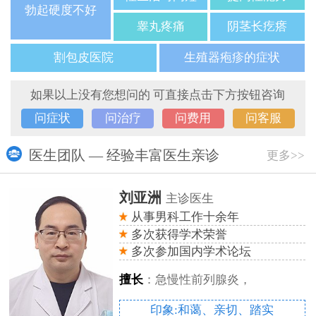
勃起硬度不好
睾丸疼痛
阴茎长疙瘩
割包皮医院
生殖器疱疹的症状
如果以上没有您想问的 可直接点击下方按钮咨询
问症状
问治疗
问费用
问客服
医生团队 — 经验丰富医生亲诊
更多>>
刘亚洲
主诊医生
从事男科工作十余年
多次获得学术荣誉
多次参加国内学术论坛
擅长
：急慢性前列腺炎，
印象:和蔼、亲切、踏实