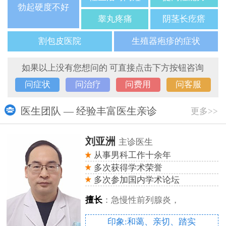
勃起硬度不好
睾丸疼痛
阴茎长疙瘩
割包皮医院
生殖器疱疹的症状
如果以上没有您想问的 可直接点击下方按钮咨询
问症状
问治疗
问费用
问客服
医生团队 — 经验丰富医生亲诊
更多>>
刘亚洲
主诊医生
从事男科工作十余年
多次获得学术荣誉
多次参加国内学术论坛
擅长
：急慢性前列腺炎，
印象:和蔼、亲切、踏实