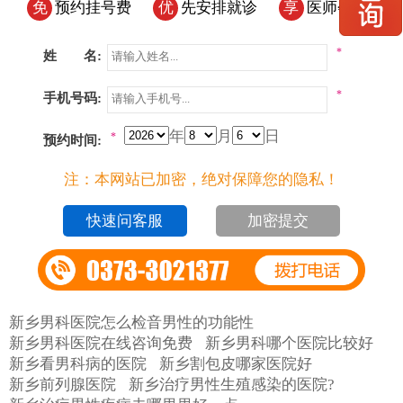
免
预约挂号费
优
先安排就诊
享
医师会诊
*
姓 名:
*
手机号码:
年
月
日
*
预约时间:
注：本网站已加密，绝对保障您的隐私！
加密提交
新乡男科医院怎么检音男性的功能性
新乡男科医院在线咨询免费
新乡男科哪个医院比较好
新乡看男科病的医院
新乡割包皮哪家医院好
新乡前列腺医院
新乡治疗男性生殖感染的医院?