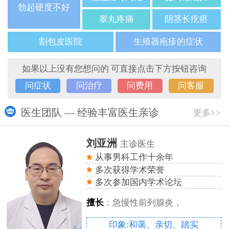
勃起硬度不好
睾丸疼痛
阴茎长疙瘩
割包皮医院
生殖器疱疹的症状
如果以上没有您想问的 可直接点击下方按钮咨询
问症状
问治疗
问费用
问客服
医生团队 — 经验丰富医生亲诊
更多>>
刘亚洲
主诊医生
从事男科工作十余年
多次获得学术荣誉
多次参加国内学术论坛
擅长
：急慢性前列腺炎，
印象:和蔼、亲切、踏实