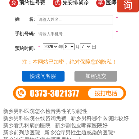
免
预约挂号费
优
先安排就诊
享
医师会诊
*
姓 名:
*
手机号码:
年
月
日
*
预约时间:
注：本网站已加密，绝对保障您的隐私！
加密提交
新乡男科医院怎么检音男性的功能性
新乡男科医院在线咨询免费
新乡男科哪个医院比较好
新乡看男科病的医院
新乡割包皮哪家医院好
新乡前列腺医院
新乡治疗男性生殖感染的医院?