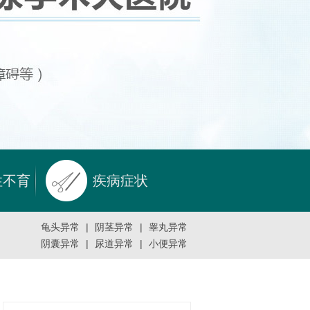
性不育
疾病症状
龟头异常
|
阴茎异常
|
睾丸异常
阴囊异常
|
尿道异常
|
小便异常