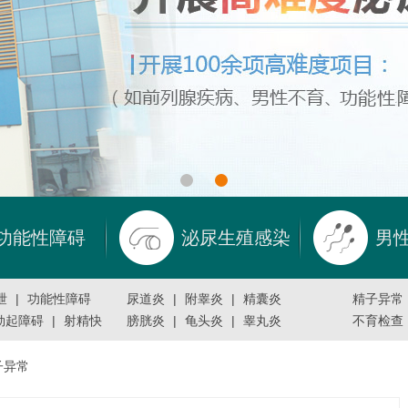
功能性障碍
泌尿生殖感染
男
泄
|
功能性障碍
尿道炎
|
附睾炎
|
精囊炎
精子异常
勃起障碍
|
射精快
膀胱炎
|
龟头炎
|
睾丸炎
不育检查
子异常