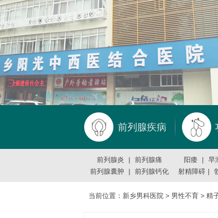
前列腺疾病
前列腺炎
|
前列腺痛
阳痿
|
早
前列腺囊肿
|
前列腺钙化
射精障碍
|
当前位置：
新乡男科医院
>
男性不育
>
精