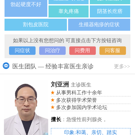
勃起硬度不好
睾丸疼痛
阴茎长疙瘩
割包皮医院
生殖器疱疹的症状
如果以上没有您想问的 可直接点击下方按钮咨询
问症状
问治疗
问费用
问客服
医生团队 — 经验丰富医生亲诊
更多>>
刘亚洲
主诊医生
从事男科工作十余年
多次获得学术荣誉
多次参加国内学术论坛
擅长
：急慢性前列腺炎，
印象:和蔼、亲切、踏实