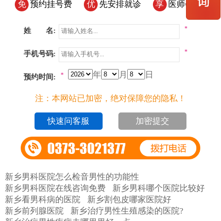
免
预约挂号费
优
先安排就诊
享
医师会诊
*
姓 名:
*
手机号码:
年
月
日
*
预约时间:
注：本网站已加密，绝对保障您的隐私！
加密提交
新乡男科医院怎么检音男性的功能性
新乡男科医院在线咨询免费
新乡男科哪个医院比较好
新乡看男科病的医院
新乡割包皮哪家医院好
新乡前列腺医院
新乡治疗男性生殖感染的医院?