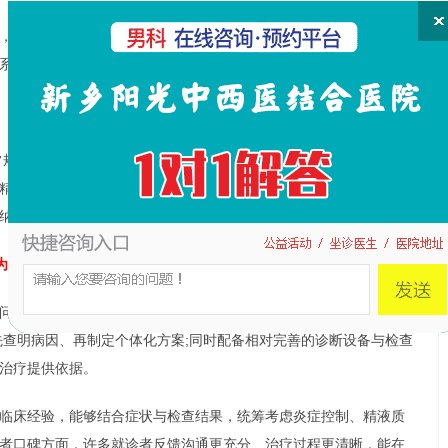
，因此出现持续性、反复血精，或合并明显疼痛、发热、消瘦等情
系统检查。
常规、尿液检查、前列腺及精囊影像学评估等。尤其是血精反复发作
精疼痛时，更需要尽早明确病因。与此同时，如果您还存在男性不
纳入评估，避免“只治血精不查生育影响”。
为什么推荐新乡阳光医院?
问题方面具备一定优势。医院注重规范化诊疗流程，针对血精、前
先查明病因、再制定个体化方案;同时配备相对完善的诊断设备与检查
治疗提供依据。
临床经验，能够结合症状与检查结果，统筹考虑炎症控制、精液质
者口碑方面，许多就诊者反馈沟通更充分、治疗过程更清晰，能在