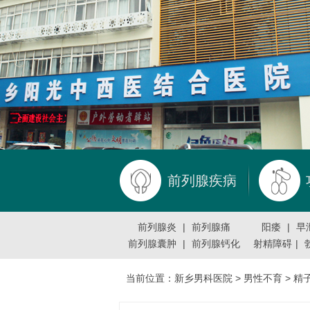
前列腺疾病
前列腺炎
|
前列腺痛
阳痿
|
早
前列腺囊肿
|
前列腺钙化
射精障碍
|
当前位置：
新乡男科医院
>
男性不育
>
精