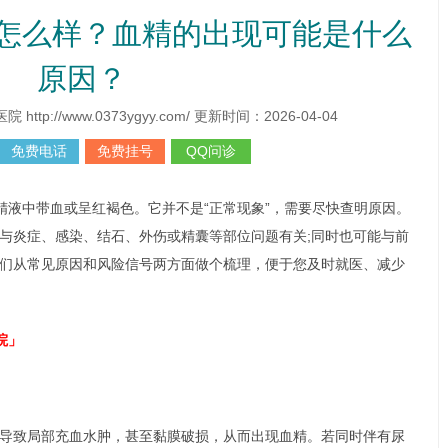
怎么样？血精的出现可能是什么
原因？
p://www.0373ygyy.com/ 更新时间：2026-04-04
免费电话
免费挂号
QQ问诊
精液中带血或呈红褐色。它并不是“正常现象”，需要尽快查明原因。
刘亚洲
主诊医生
与炎症、感染、结石、外伤或精囊等部位问题有关;同时也可能与前
们从常见原因和风险信号两方面做个梳理，便于您及时就医、减少
院」
导致局部充血水肿，甚至黏膜破损，从而出现血精。若同时伴有尿