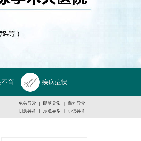
性不育
疾病症状
龟头异常
|
阴茎异常
|
睾丸异常
阴囊异常
|
尿道异常
|
小便异常