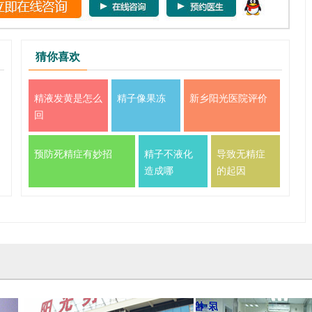
猜你喜欢
精液发黄是怎么
精子像果冻
新乡阳光医院评价
回
预防死精症有妙招
精子不液化
导致无精症
造成哪
的起因