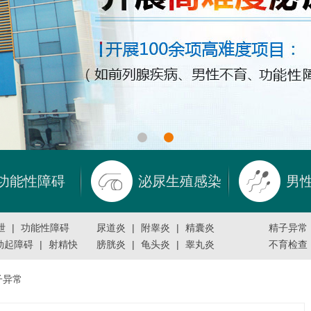
功能性障碍
泌尿生殖感染
男
泄
|
功能性障碍
尿道炎
|
附睾炎
|
精囊炎
精子异常
勃起障碍
|
射精快
膀胱炎
|
龟头炎
|
睾丸炎
不育检查
子异常