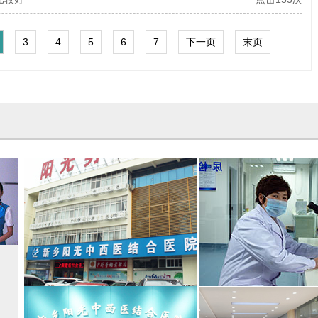
3
4
5
6
7
下一页
末页
共
16
页
182
条