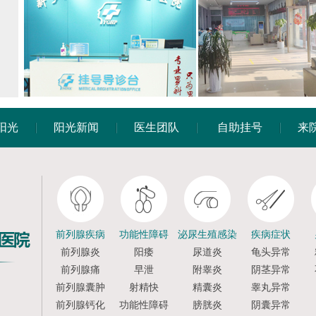
阳光
阳光新闻
医生团队
自助挂号
来
前列腺疾病
功能性障碍
泌尿生殖感染
疾病症状
前列腺炎
阳痿
尿道炎
龟头异常
前列腺痛
早泄
附睾炎
阴茎异常
前列腺囊肿
射精快
精囊炎
睾丸异常
前列腺钙化
功能性障碍
膀胱炎
阴囊异常