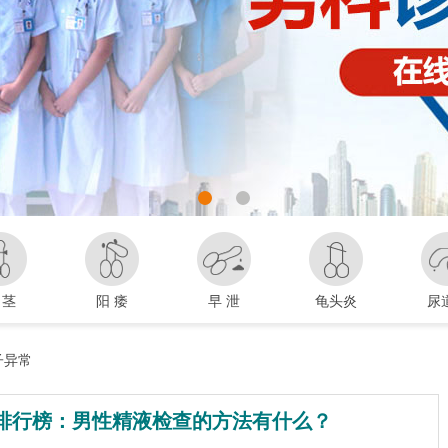
 茎
阳 痿
早 泄
龟头炎
尿
子异常
排行榜：男性精液检查的方法有什么？