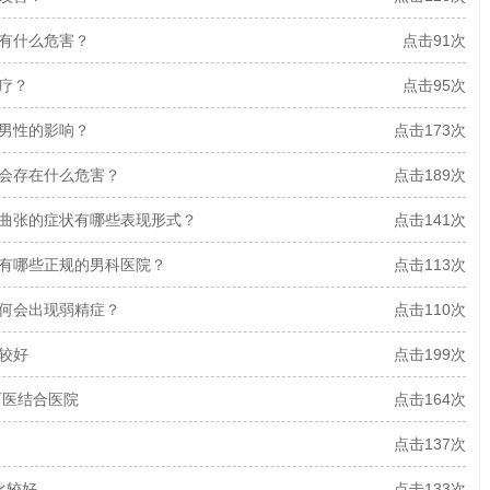
症有什么危害？
点击91次
疗？
点击95次
对男性的影响？
点击173次
疗会存在什么危害？
点击189次
脉曲张的症状有哪些表现形式？
点击141次
乡有哪些正规的男科医院？
点击113次
为何会出现弱精症？
点击110次
较好
点击199次
西医结合医院
点击164次
点击137次
比较好
点击133次