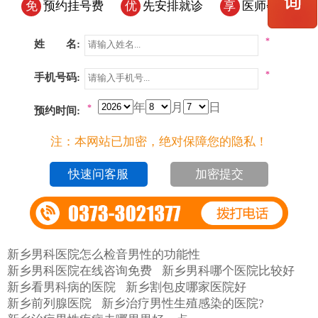
免
预约挂号费
优
先安排就诊
享
医师会诊
*
姓 名:
*
手机号码:
年
月
日
*
预约时间:
注：本网站已加密，绝对保障您的隐私！
加密提交
新乡男科医院怎么检音男性的功能性
新乡男科医院在线咨询免费
新乡男科哪个医院比较好
新乡看男科病的医院
新乡割包皮哪家医院好
新乡前列腺医院
新乡治疗男性生殖感染的医院?