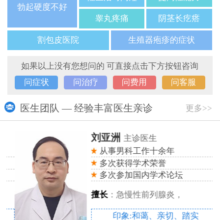
勃起硬度不好
睾丸疼痛
阴茎长疙瘩
割包皮医院
生殖器疱疹的症状
如果以上没有您想问的 可直接点击下方按钮咨询
问症状
问治疗
问费用
问客服
医生团队 — 经验丰富医生亲诊
更多>>
刘亚洲
主诊医生
从事男科工作十余年
多次获得学术荣誉
多次参加国内学术论坛
擅长
：急慢性前列腺炎，
印象:和蔼、亲切、踏实