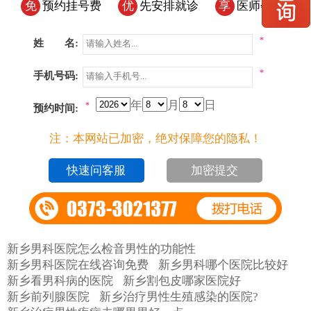
免
预约挂号费
优
先安排就诊
享
医师会诊
*
姓 名:
*
手机号码:
年
月
日
*
预约时间:
注：本网站已加密，绝对保障您的隐私！
加密提交
新乡男科医院怎么检音男性的功能性
新乡男科医院在线咨询免费
新乡男科哪个医院比较好
新乡看男科病的医院
新乡割包皮哪家医院好
新乡前列腺医院
新乡治疗男性生殖感染的医院?