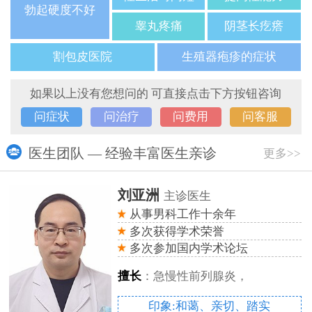
勃起硬度不好
睾丸疼痛
阴茎长疙瘩
割包皮医院
生殖器疱疹的症状
如果以上没有您想问的 可直接点击下方按钮咨询
问症状
问治疗
问费用
问客服
医生团队 — 经验丰富医生亲诊
更多>>
刘亚洲
主诊医生
从事男科工作十余年
多次获得学术荣誉
多次参加国内学术论坛
擅长
：急慢性前列腺炎，
印象:和蔼、亲切、踏实