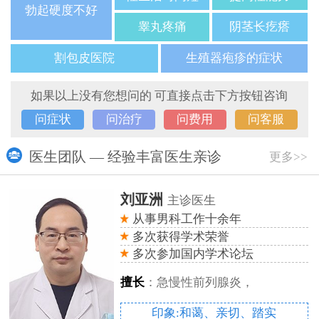
勃起硬度不好
睾丸疼痛
阴茎长疙瘩
割包皮医院
生殖器疱疹的症状
如果以上没有您想问的 可直接点击下方按钮咨询
问症状
问治疗
问费用
问客服
医生团队 — 经验丰富医生亲诊
更多>>
刘亚洲
主诊医生
从事男科工作十余年
多次获得学术荣誉
多次参加国内学术论坛
擅长
：急慢性前列腺炎，
印象:和蔼、亲切、踏实