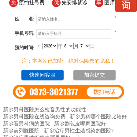
免
预约挂号费
优
先安排就诊
享
医师会诊
*
姓 名:
*
手机号码:
年
月
日
*
预约时间:
注：本网站已加密，绝对保障您的隐私！
加密提交
新乡男科医院怎么检音男性的功能性
新乡男科医院在线咨询免费
新乡男科哪个医院比较好
新乡看男科病的医院
新乡割包皮哪家医院好
新乡前列腺医院
新乡治疗男性生殖感染的医院?