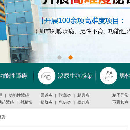
功能性障碍
泌尿生殖感染
男
泄
|
功能性障碍
尿道炎
|
附睾炎
|
精囊炎
精子异常
勃起障碍
|
射精快
膀胱炎
|
龟头炎
|
睾丸炎
不育检查
阳痿