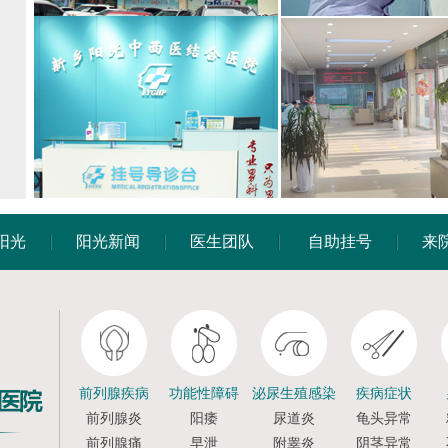
阳光
阳光新闻
医生团队
自助挂号
来
前列腺疾病
功能性障碍
泌尿生殖感染
疾病症状
前列腺炎
阳痿
尿道炎
龟头异常
前列腺痛
早泄
附睾炎
阴茎异常