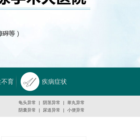
性不育
疾病症状
龟头异常
|
阴茎异常
|
睾丸异常
阴囊异常
|
尿道异常
|
小便异常