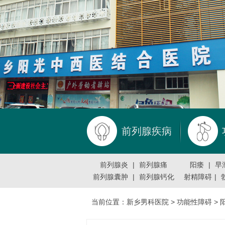
前列腺疾病
前列腺炎
|
前列腺痛
阳痿
|
早
前列腺囊肿
|
前列腺钙化
射精障碍
|
当前位置：
新乡男科医院
>
功能性障碍
>