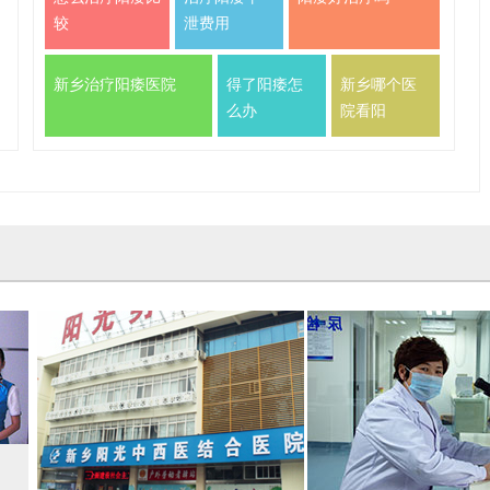
较
泄费用
新乡治疗阳痿医院
得了阳痿怎
新乡哪个医
么办
院看阳