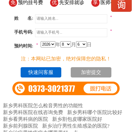
免
预约挂号费
优
先安排就诊
享
医师会诊
*
姓 名:
*
手机号码:
年
月
日
*
预约时间:
注：本网站已加密，绝对保障您的隐私！
加密提交
新乡男科医院怎么检音男性的功能性
新乡男科医院在线咨询免费
新乡男科哪个医院比较好
新乡看男科病的医院
新乡割包皮哪家医院好
新乡前列腺医院
新乡治疗男性生殖感染的医院?