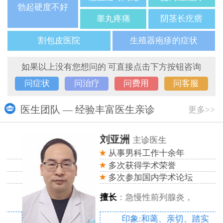
勃起硬度不好
睾丸疼痛
阴茎长疙瘩
割包皮医院
生殖器疱疹的症状
如果以上没有您想问的 可直接点击下方按钮咨询
问症状
问治疗
问费用
问客服
医生团队 — 经验丰富医生亲诊
更多>>
刘亚洲
主诊医生
从事男科工作十余年
多次获得学术荣誉
多次参加国内学术论坛
擅长
：急慢性前列腺炎，
印象:和蔼、亲切、踏实