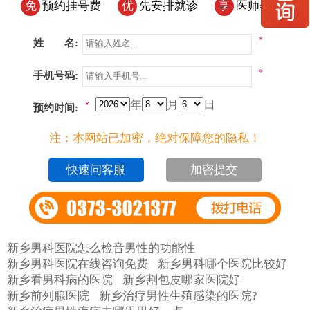
免
预约挂号费
优
先安排就诊
享
医师会诊
*
姓 名:
*
手机号码:
年
月
日
*
预约时间:
注：本网站已加密，绝对保障您的隐私！
加密提交
新乡男科医院怎么检音男性的功能性
新乡男科医院在线咨询免费
新乡男科哪个医院比较好
新乡看男科病的医院
新乡割包皮哪家医院好
新乡前列腺医院
新乡治疗男性生殖感染的医院?