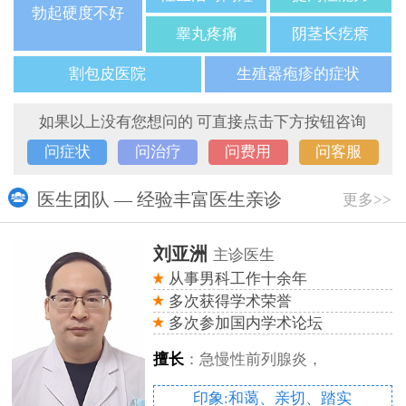
勃起硬度不好
睾丸疼痛
阴茎长疙瘩
割包皮医院
生殖器疱疹的症状
如果以上没有您想问的 可直接点击下方按钮咨询
问症状
问治疗
问费用
问客服
医生团队 — 经验丰富医生亲诊
更多>>
刘亚洲
主诊医生
从事男科工作十余年
多次获得学术荣誉
多次参加国内学术论坛
擅长
：急慢性前列腺炎，
印象:和蔼、亲切、踏实