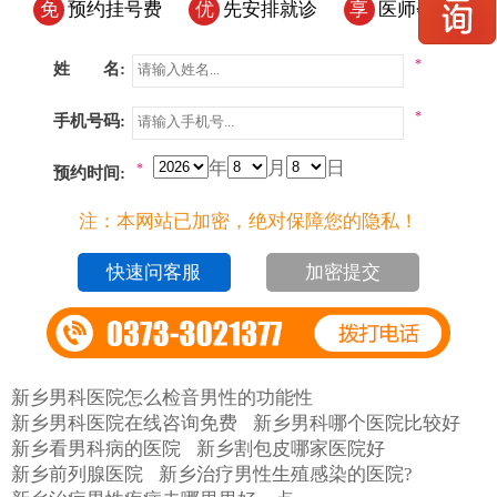
免
预约挂号费
优
先安排就诊
享
医师会诊
*
姓 名:
*
手机号码:
年
月
日
*
预约时间:
注：本网站已加密，绝对保障您的隐私！
加密提交
新乡男科医院怎么检音男性的功能性
新乡男科医院在线咨询免费
新乡男科哪个医院比较好
新乡看男科病的医院
新乡割包皮哪家医院好
新乡前列腺医院
新乡治疗男性生殖感染的医院?