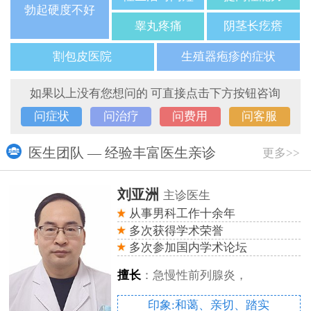
勃起硬度不好
睾丸疼痛
阴茎长疙瘩
割包皮医院
生殖器疱疹的症状
如果以上没有您想问的 可直接点击下方按钮咨询
问症状
问治疗
问费用
问客服
医生团队 — 经验丰富医生亲诊
更多>>
刘亚洲
主诊医生
从事男科工作十余年
多次获得学术荣誉
多次参加国内学术论坛
擅长
：急慢性前列腺炎，
印象:和蔼、亲切、踏实