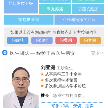
勃起硬度不好
睾丸疼痛
阴茎长疙瘩
割包皮医院
生殖器疱疹的症状
如果以上没有您想问的 可直接点击下方按钮咨询
问症状
问治疗
问费用
问客服
医生团队 — 经验丰富医生亲诊
更多>>
刘亚洲
主诊医生
从事男科工作十余年
多次获得学术荣誉
多次参加国内学术论坛
擅长
：急慢性前列腺炎，
印象:和蔼、亲切、踏实