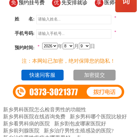
免
预约挂号费
优
先安排就诊
享
医师会诊
*
姓 名:
*
手机号码:
年
月
日
*
预约时间:
注：本网站已加密，绝对保障您的隐私！
加密提交
新乡男科医院怎么检音男性的功能性
新乡男科医院在线咨询免费
新乡男科哪个医院比较好
新乡看男科病的医院
新乡割包皮哪家医院好
新乡前列腺医院
新乡治疗男性生殖感染的医院?