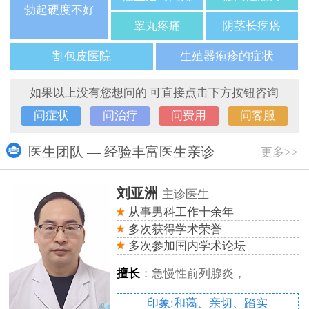
勃起硬度不好
睾丸疼痛
阴茎长疙瘩
割包皮医院
生殖器疱疹的症状
如果以上没有您想问的 可直接点击下方按钮咨询
问症状
问治疗
问费用
问客服
医生团队 — 经验丰富医生亲诊
更多>>
刘亚洲
主诊医生
从事男科工作十余年
多次获得学术荣誉
多次参加国内学术论坛
擅长
：急慢性前列腺炎，
印象:和蔼、亲切、踏实