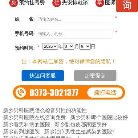
免
预约挂号费
优
先安排就诊
享
医师会诊
*
姓 名:
*
手机号码:
年
月
日
*
预约时间:
注：本网站已加密，绝对保障您的隐私！
加密提交
新乡男科医院怎么检音男性的功能性
新乡男科医院在线咨询免费
新乡男科哪个医院比较好
新乡看男科病的医院
新乡割包皮哪家医院好
新乡前列腺医院
新乡治疗男性生殖感染的医院?