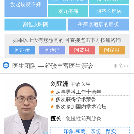
勃起硬度不好
睾丸疼痛
阴茎长疙瘩
割包皮医院
生殖器疱疹的症状
如果以上没有您想问的 可直接点击下方按钮咨询
问症状
问治疗
问费用
问客服
医生团队 — 经验丰富医生亲诊
更多>>
刘亚洲
主诊医生
从事男科工作十余年
多次获得学术荣誉
多次参加国内学术论坛
擅长
：急慢性前列腺炎，
印象:和蔼、亲切、踏实