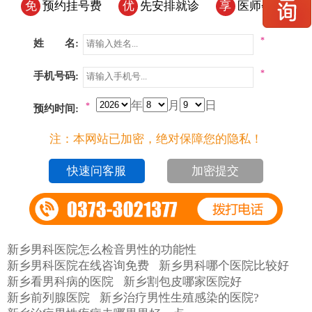
免
预约挂号费
优
先安排就诊
享
医师会诊
*
姓 名:
*
手机号码:
年
月
日
*
预约时间:
注：本网站已加密，绝对保障您的隐私！
加密提交
新乡男科医院怎么检音男性的功能性
新乡男科医院在线咨询免费
新乡男科哪个医院比较好
新乡看男科病的医院
新乡割包皮哪家医院好
新乡前列腺医院
新乡治疗男性生殖感染的医院?