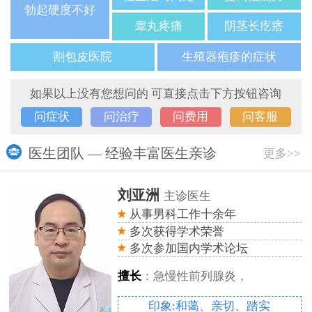
勃起硬度不好
睾丸疼痛
阴茎长疙瘩
割包皮医院
生殖器疱疹的症状
如果以上没有您想问的 可直接点击下方按钮咨询
问症状
问治疗
问费用
问客服
医生团队 — 经验丰富医生亲诊
更多>>
刘亚洲
主诊医生
从事男科工作十余年
多次获得学术荣誉
多次参加国内学术论坛
擅长
：急慢性前列腺炎，
印象:和蔼、亲切、踏实