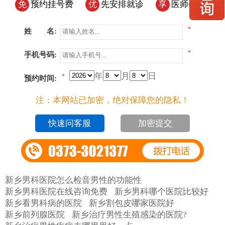
免
预约挂号费
优
先安排就诊
享
医师会诊
*
姓 名:
*
手机号码:
年
月
日
*
预约时间:
注：本网站已加密，绝对保障您的隐私！
加密提交
新乡男科医院怎么检音男性的功能性
新乡男科医院在线咨询免费
新乡男科哪个医院比较好
新乡看男科病的医院
新乡割包皮哪家医院好
新乡前列腺医院
新乡治疗男性生殖感染的医院?