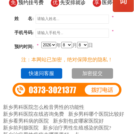
免
预约挂号费
优
先安排就诊
享
医师会诊
*
姓 名:
*
手机号码:
年
月
日
*
预约时间:
注：本网站已加密，绝对保障您的隐私！
加密提交
新乡男科医院怎么检音男性的功能性
新乡男科医院在线咨询免费
新乡男科哪个医院比较好
新乡看男科病的医院
新乡割包皮哪家医院好
新乡前列腺医院
新乡治疗男性生殖感染的医院?