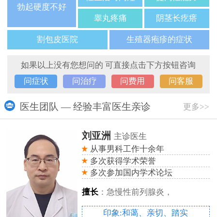
勃起硬度不好
睾丸疼痛
阴茎长疙瘩
割包皮医院
生殖器疱疹的症状
如果以上没有您想问的 可直接点击下方按钮咨询
问症状
问治疗
问费用
问客服
医生团队 — 经验丰富医生亲诊
更多>>
刘亚洲
主诊医生
从事男科工作十余年
多次获得学术荣誉
多次参加国内学术论坛
擅长
：急慢性前列腺炎，
印象:和蔼、亲切、踏实