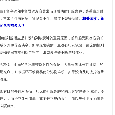
由于肾旁管和中肾导管发育异常而形成的前列腺囊肿，囊壁由纤维
，常常会伴有附睾、肾发育不全、尿道下裂等病情。
相关阅读：新
的危害有多大？
和前列腺增生是引发前列腺囊肿的重要原因，前列腺受到炎症的长
成前列腺导管狭窄。如果原发疾病一直没有得到恢复，那么病情则
泌物潴留在前列腺导管内，形成囊肿并不断增加体积。
活习惯，比如经常吃辛辣刺激性的食物、大量饮酒或长期抽烟、经
期充血，血液循环不畅容易使分泌物堆积，如果没有及时改掉这些
难免。
因有目的去针对着做，那么前列腺囊肿的防治其实也并不困难，预
疫力，而治疗前列腺囊肿离不开正规的医生，所以男性朋友如果患
医院就医。