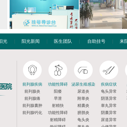
阳光
阳光新闻
医生团队
自助挂号
来
前列腺疾病
功能性障碍
泌尿生殖感染
疾病症状
前列腺炎
阳痿
尿道炎
龟头异常
前列腺痛
早泄
附睾炎
阴茎异常
前列腺囊肿
射精快
精囊炎
睾丸异常
前列腺钙化
功能性障碍
膀胱炎
阴囊异常
射精障碍
龟头炎
尿道异常
勃起障碍
睾丸炎
小便异常