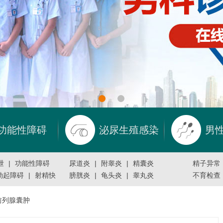
功能性障碍
泌尿生殖感染
男
泄
|
功能性障碍
尿道炎
|
附睾炎
|
精囊炎
精子异常
勃起障碍
|
射精快
膀胱炎
|
龟头炎
|
睾丸炎
不育检查
前列腺囊肿