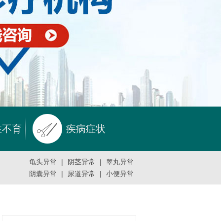
性不育
疾病症状
龟头异常
|
阴茎异常
|
睾丸异常
阴囊异常
|
尿道异常
|
小便异常